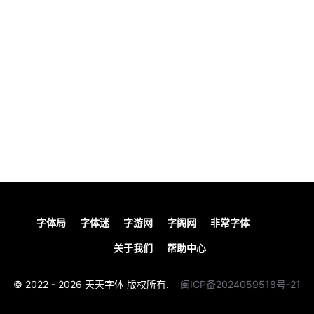
字体局
字体迷
字游网
字阁网
非常字体
——
关于我们
帮助中心
© 2022 - 2026
天天字体
版权所有.
闽ICP备2024059518号-21