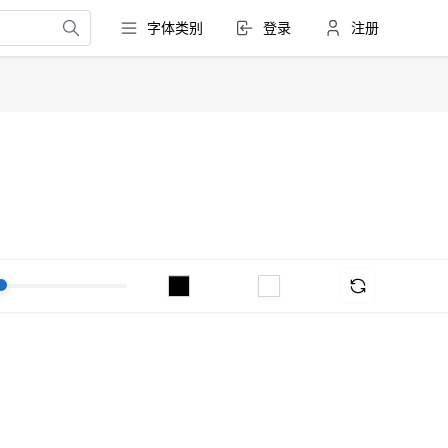
字体类别
登录
注册