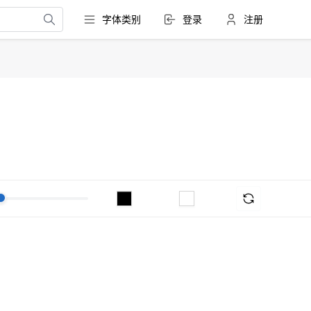
字体类别
登录
注册