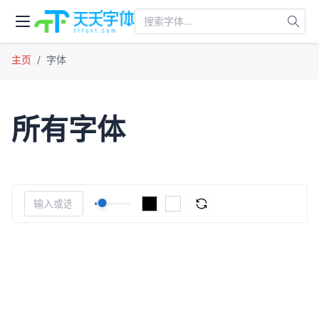
主页
字体
所有字体