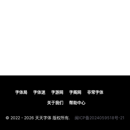
字体局
字体迷
字游网
字阁网
非常字体
——
关于我们
帮助中心
© 2022 - 2026
天天字体
版权所有.
闽ICP备2024059518号-21