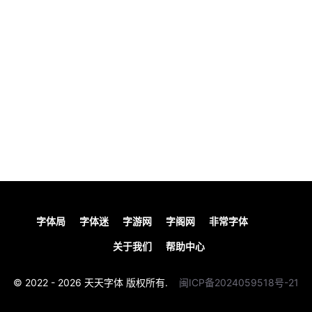
字体局
字体迷
字游网
字阁网
非常字体
——
关于我们
帮助中心
© 2022 - 2026
天天字体
版权所有.
闽ICP备2024059518号-21