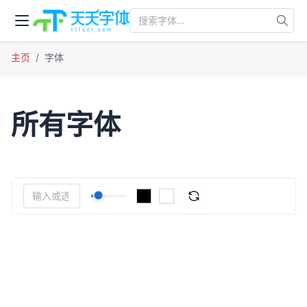
主页
字体
所有字体