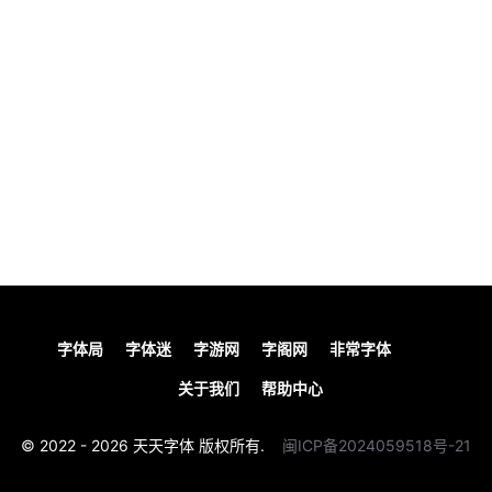
字体局
字体迷
字游网
字阁网
非常字体
——
关于我们
帮助中心
© 2022 - 2026
天天字体
版权所有.
闽ICP备2024059518号-21