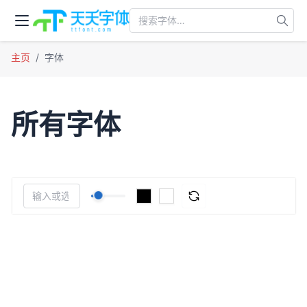
主页
字体
所有字体