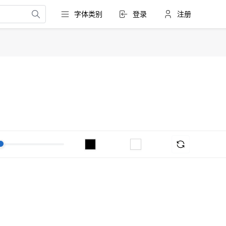
字体类别
登录
注册