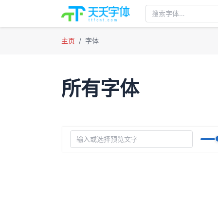
主页
字体
所有字体