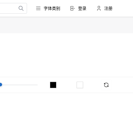
字体类别
登录
注册