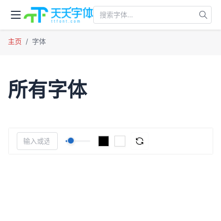
主页
字体
所有字体