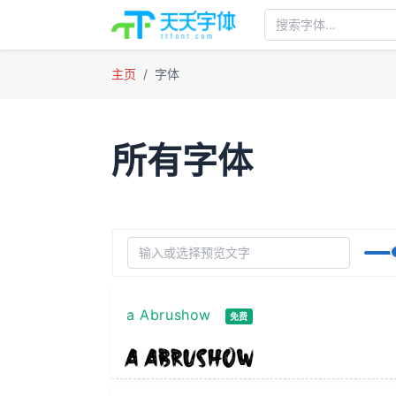
主页
字体
所有字体
a Abrushow
免费