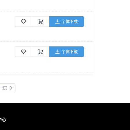
字体下载
字体下载
一页
中心