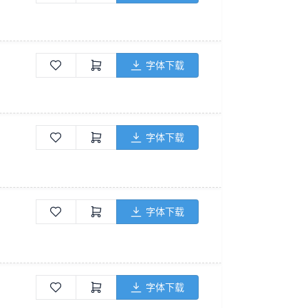
字体下载
字体下载
字体下载
字体下载