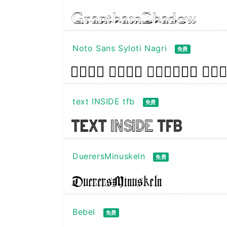
Noto Sans Syloti Nagri
免费
text INSIDE tfb
免费
DuerersMinuskeln
免费
Bebel
免费