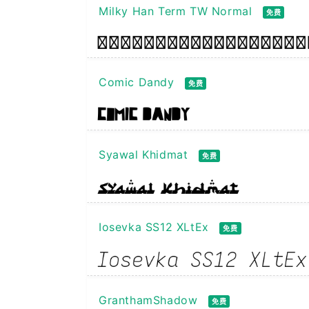
Milky Han Term TW Normal
免费
Comic Dandy
免费
Syawal Khidmat
免费
Iosevka SS12 XLtEx
免费
GranthamShadow
免费