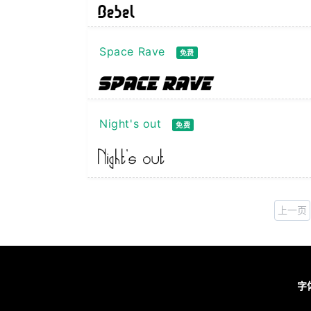
Space Rave
免费
Night's out
免费
上一页
字