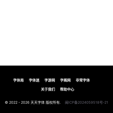
字体局
字体迷
字游网
字阁网
非常字体
——
关于我们
帮助中心
© 2022 - 2026
天天字体
版权所有.
闽ICP备2024059518号-21