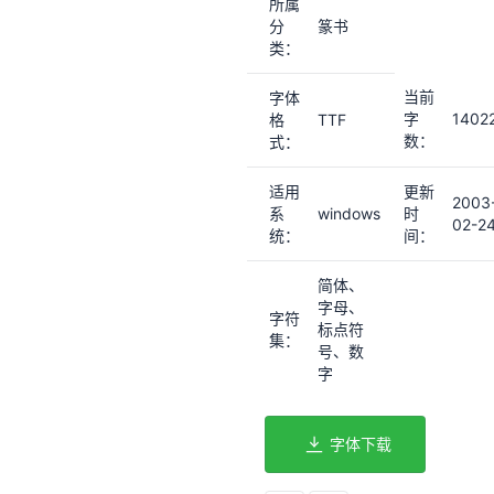
所属
分
篆书
类：
当前
字体
字
1402
格
TTF
数：
式：
适用
更新
2003
系
windows
时
02-2
统：
间：
简体、
字母、
字符
标点符
集：
号、数
字
字体下载