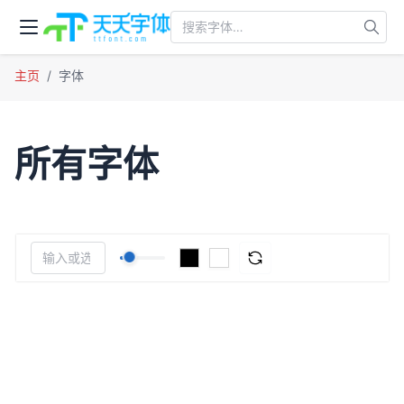
主页
字体
所有字体