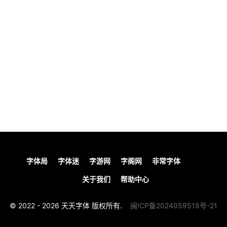
字体局
字体迷
字游网
字阁网
非常字体
——
关于我们
帮助中心
© 2022 - 2026
天天字体
版权所有.
闽ICP备2024059518号-21