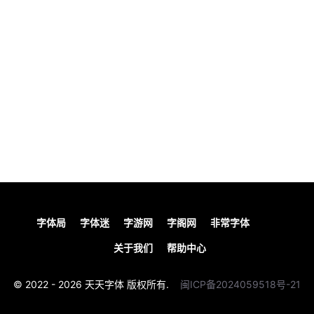
字体局
字体迷
字游网
字阁网
非常字体
——
关于我们
帮助中心
© 2022 - 2026
天天字体
版权所有.
闽ICP备2024059518号-21