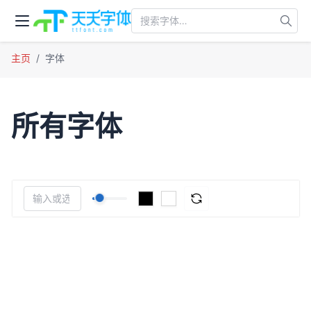
主页
字体
所有字体