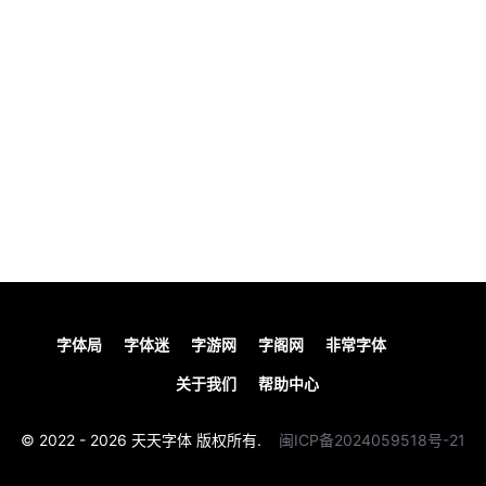
字体局
字体迷
字游网
字阁网
非常字体
——
关于我们
帮助中心
© 2022 - 2026
天天字体
版权所有.
闽ICP备2024059518号-21