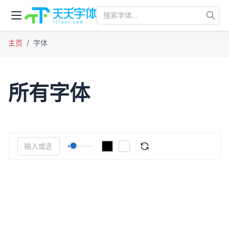
主页
字体
所有字体