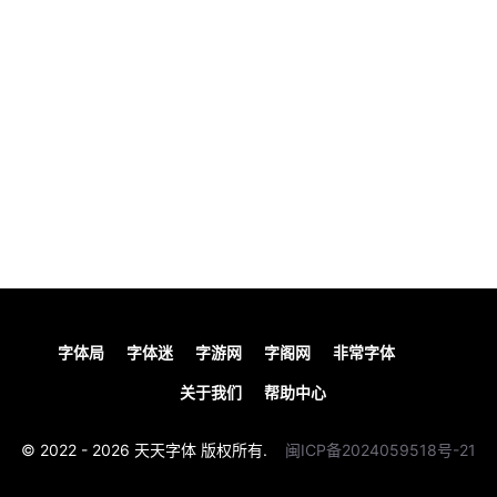
字体局
字体迷
字游网
字阁网
非常字体
——
关于我们
帮助中心
© 2022 - 2026
天天字体
版权所有.
闽ICP备2024059518号-21