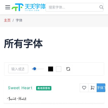
主页
字体
所有字体
Sweet Heart
字体下
商用须授权