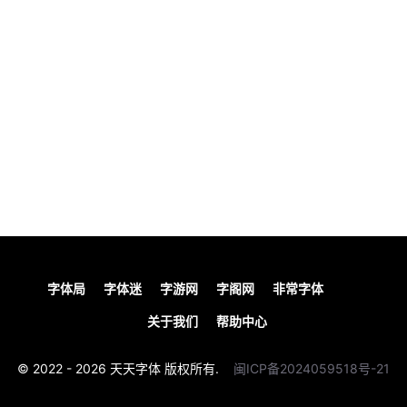
字体局
字体迷
字游网
字阁网
非常字体
——
关于我们
帮助中心
© 2022 - 2026
天天字体
版权所有.
闽ICP备2024059518号-21