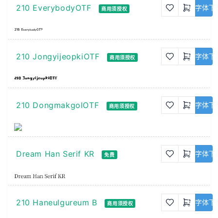
210 EverybodyOTF
字体下
商用须授权
210 JongyijeopkiOTF
字体下
商用须授权
210 DongmakgolOTF
字体下
商用须授权
Dream Han Serif KR
字体下
免费
210 Haneulgureum B
字体下
商用须授权