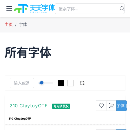
主页
字体
所有字体
210 ClaytoyOTF
字体下
商用须授权