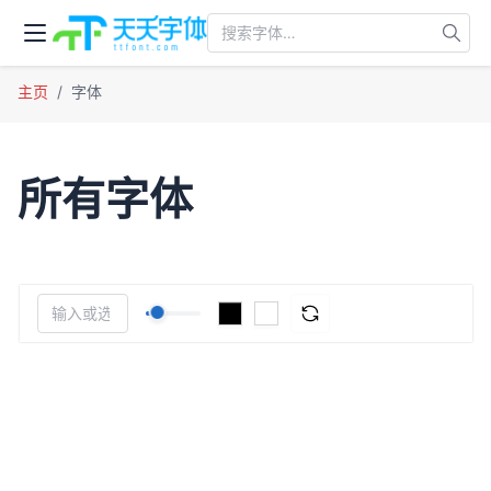
主页
字体
所有字体