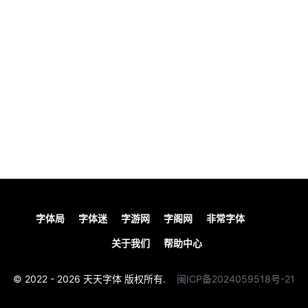
字体局
字体迷
字游网
字阁网
非常字体
——
关于我们
帮助中心
© 2022 - 2026
天天字体
版权所有.
闽ICP备2024059518号-21