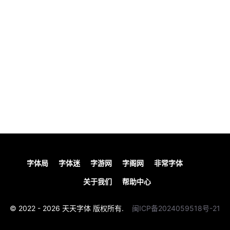
字体局
字体迷
字游网
字阁网
非常字体
——
关于我们
帮助中心
© 2022 - 2026
天天字体
版权所有.
闽ICP备2024059518号-21