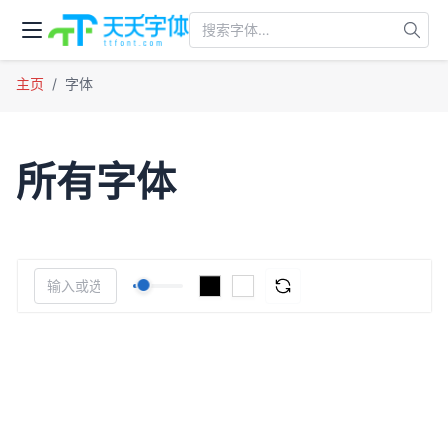
主页
字体
所有字体