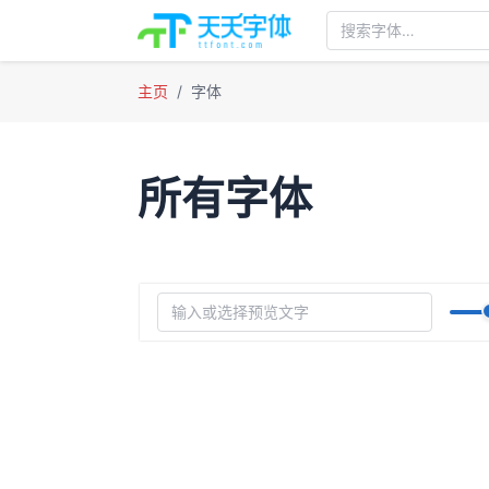
主页
字体
所有字体