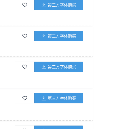
第三方字体购买
第三方字体购买
第三方字体购买
第三方字体购买