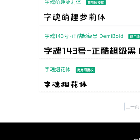
字魂萌趣萝莉体
商用须授权
字魂143号-正酷超级黑 DemiBold
商用
字魂烟花体
商用须授权
上一页