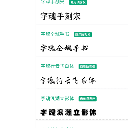
字魂手刻宋
商用须授权
字魂仝斌手书
商用须授权
字魂行云飞白体
商用须授权
字魂浪潮立影体
商用须授权