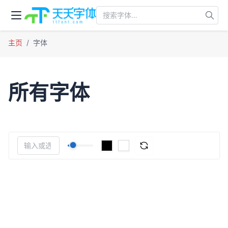
主页
字体
所有字体