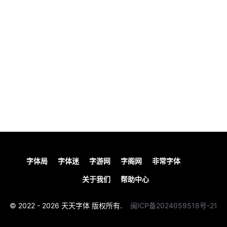
字体局
字体迷
字游网
字阁网
非常字体
——
关于我们
帮助中心
© 2022 - 2026
天天字体
版权所有.
闽ICP备2024059518号-21