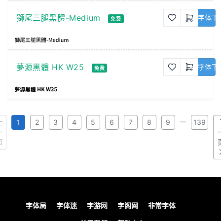
獅尾三腿黑體-Medium
字体下
免费
夢源黑體 HK W25
字体下
免费
...
上
1
2
3
4
5
6
7
8
9
139
一
页
字体局
字体迷
字游网
字阁网
非常字体
——