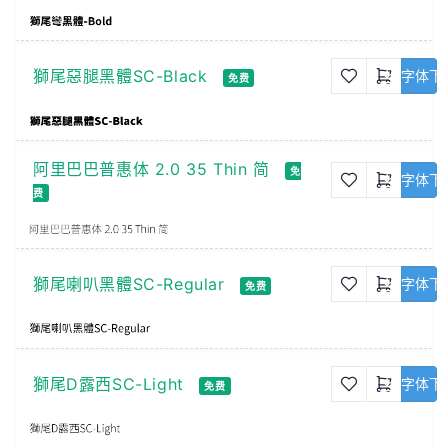
獅尾惡腿黑體SC-Black
字体下
免费
阿里巴巴普惠体 2.0 35 Thin 简
免
字体下
费
獅尾喇叭黑體SC-Regular
字体下
免费
獅尾D露西SC-Light
字体下
免费