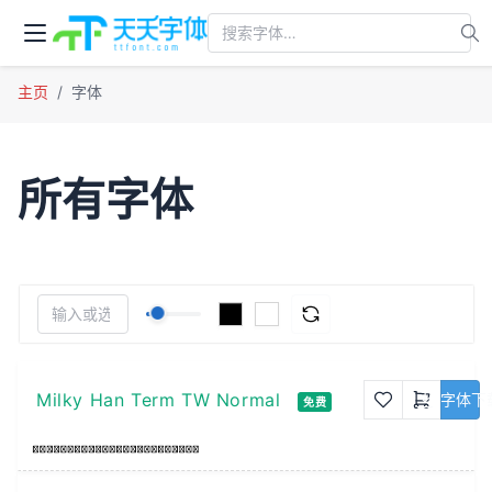
主页
字体
所有字体
Milky Han Term TW Normal
字体下
免费