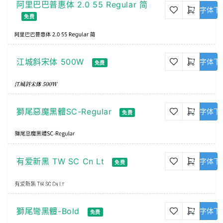
阿里巴巴普惠体 2.0 55 Regular 简
字体下
免费
江城斜宋体 500W
字体下
免费
獅尾惡魔黑體SC-Regular
字体下
免费
有爱新黑 TW SC Cn Lt
字体下
免费
獅尾彎黑體-Bold
字体下
免费