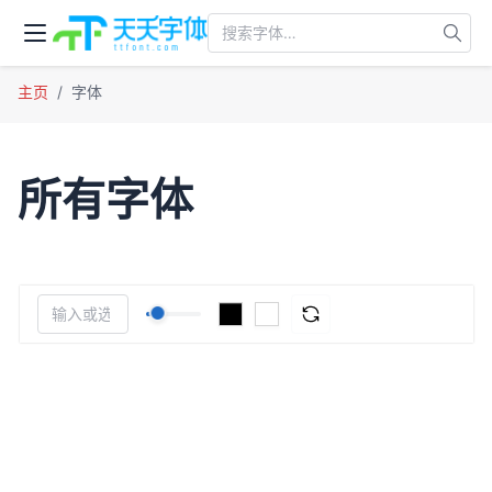
主页
字体
所有字体