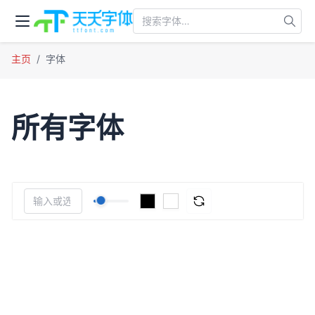
主页
字体
所有字体