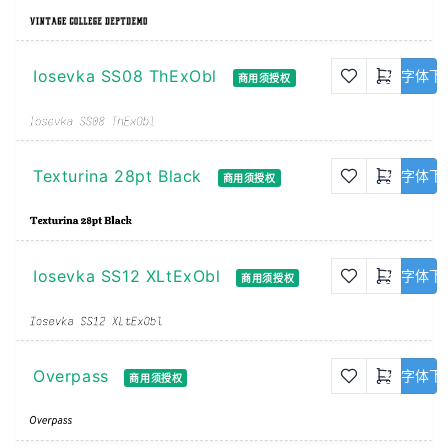
Iosevka SS08 ThExObl
字体下
商用须授权
Texturina 28pt Black
字体下
商用须授权
Iosevka SS12 XLtExObl
字体下
商用须授权
Overpass
字体下
商用须授权