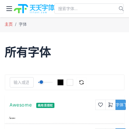
主页
字体
所有字体
Awesome
字体下
商用须授权