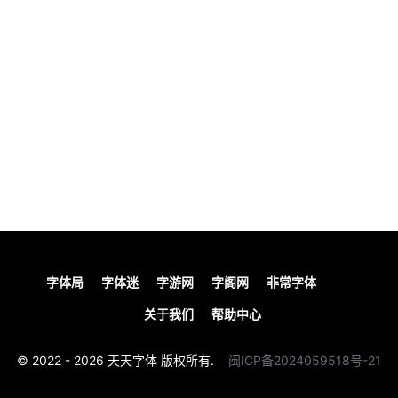
字体局
字体迷
字游网
字阁网
非常字体
——
关于我们
帮助中心
© 2022 - 2026
天天字体
版权所有.
闽ICP备2024059518号-21