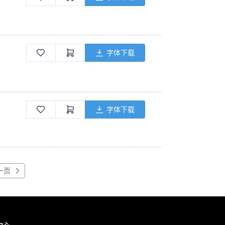
字体下载
字体下载
一页