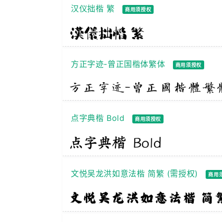
汉仪拙楷 繁
商用须授权
方正字迹-曾正国楷体繁体
商用须授权
点字典楷 Bold
商用须授权
文悦吴龙洪如意法楷 简繁 (需授权)
商用