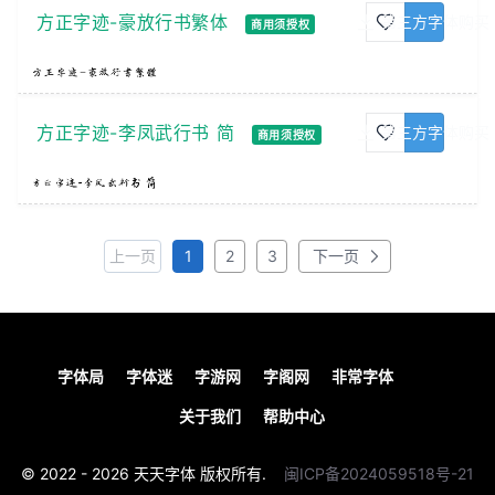
方正字迹-豪放行书繁体
第三方字体购买
商用须授权
方正字迹-李凤武行书 简
第三方字体购买
商用须授权
上一页
1
2
3
下一页
字体局
字体迷
字游网
字阁网
非常字体
——
关于我们
帮助中心
© 2022 - 2026
天天字体
版权所有.
闽ICP备2024059518号-21