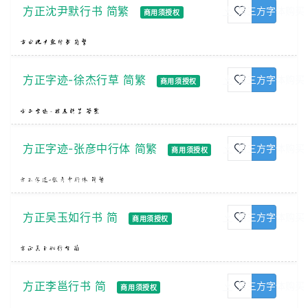
方正沈尹默行书 简繁
第三方字体购买
商用须授权
方正字迹-徐杰行草 简繁
第三方字体购买
商用须授权
方正字迹-张彦中行体 简繁
第三方字体购买
商用须授权
方正吴玉如行书 简
第三方字体购买
商用须授权
方正李邕行书 简
第三方字体购买
商用须授权